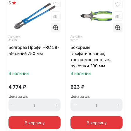
5
Артикул
Артикул
41775
17531
Болторез Профи HRC 58-
Бокорезы,
59 синий 750 мм
фосфатирование,
трехкомпонентные
рукоятки 200 мм
Сибртех
В наличии
В наличии
4 774
₽
623
₽
Цена за шт.
Цена за шт.
В корзину
В корзину