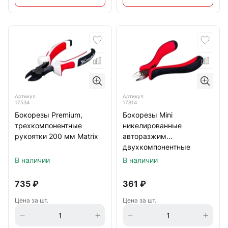
Артикул
Артикул
17534
17814
Бокорезы Premium,
Бокорезы Mini
трехкомпонентные
никелированные
рукоятки 200 мм Matrix
авторазжим
двухкомпонентные
рукоятки 130 мм
В наличии
В наличии
735
₽
361
₽
Цена за шт.
Цена за шт.