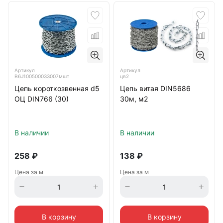
Артикул
Артикул
B6J100500033007мшт
цв2
Цепь короткозвенная d5
Цепь витая DIN5686
ОЦ DIN766 (30)
30м, м2
В наличии
В наличии
258
₽
138
₽
Цена за м
Цена за м
В корзину
В корзину