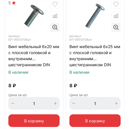
5
Артикул
Артикул
БП-00033106шт
БП-00033108шт
Винт мебельный 6х20 мм
Винт мебельный 6х25 мм
с плоской головкой и
с плоской головкой и
внутренним
внутренним
шестигранником DIN
шестигранником DIN
7420, оцинкованный
7420, оцинкованный
В наличии
В наличии
8
₽
8
₽
Цена за шт.
Цена за шт.
В корзину
В корзину