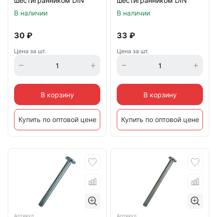
шестигранником DIN
шестигранником DIN
7420, оцинкованный
7420, оцинкованный
В наличии
В наличии
30
₽
33
₽
Цена за шт.
Цена за шт.
В корзину
В корзину
Купить по оптовой цене
Купить по оптовой цене
Артикул
Артикул