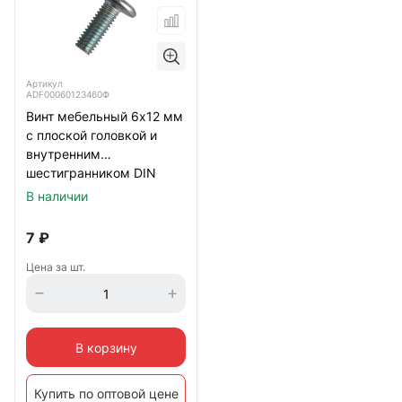
Артикул
ADF00060123460Ф
Винт мебельный 6х12 мм
с плоской головкой и
внутренним
шестигранником DIN
7420, оцинкованный
В наличии
7
₽
Цена за шт.
В корзину
Купить по оптовой цене