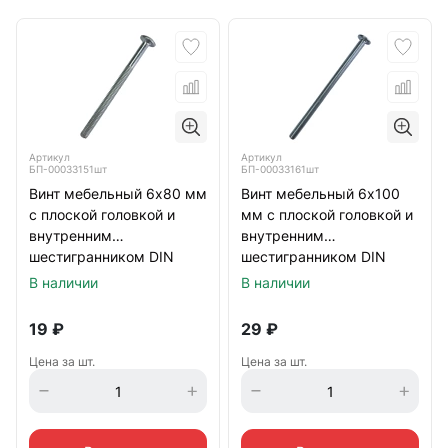
Артикул
Артикул
БП-00033151шт
БП-00033161шт
Винт мебельный 6х80 мм
Винт мебельный 6х100
с плоской головкой и
мм с плоской головкой и
внутренним
внутренним
шестигранником DIN
шестигранником DIN
7420, оцинкованный
7420, оцинкованный
В наличии
В наличии
19
₽
29
₽
Цена за шт.
Цена за шт.