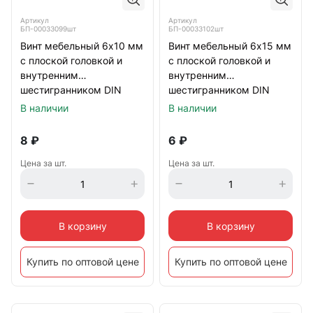
Артикул
Артикул
БП-00033099шт
БП-00033102шт
Винт мебельный 6х10 мм
Винт мебельный 6х15 мм
с плоской головкой и
с плоской головкой и
внутренним
внутренним
шестигранником DIN
шестигранником DIN
7420, оцинкованный
7420, оцинкованный
В наличии
В наличии
8
₽
6
₽
Цена за шт.
Цена за шт.
В корзину
В корзину
Купить по оптовой цене
Купить по оптовой цене