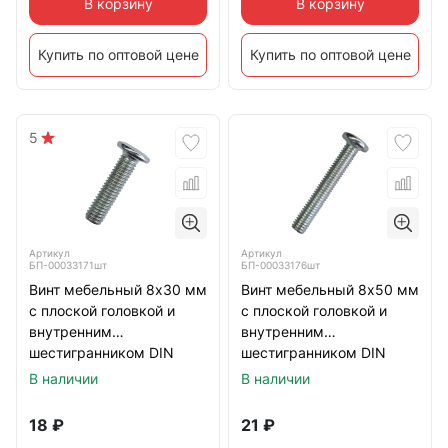
В корзину
В корзину
Купить по оптовой цене
Купить по оптовой цене
5
Артикул
Артикул
БП-00033171шт
БП-00033176шт
Винт мебельный 8х30 мм
Винт мебельный 8х50 мм
с плоской головкой и
с плоской головкой и
внутренним
внутренним
шестигранником DIN
шестигранником DIN
7420, оцинкованный
7420, оцинкованный
В наличии
В наличии
18
₽
21
₽