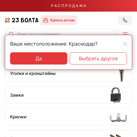
Р А С П Р О Д А Ж А
Купить оптом
Ваше местоположение: Краснодар?
Главная
Бытовой крепеж и фурнитура
Бытовой крепеж и фурнитура
Да
Выбрать другое
Уголки и кронштейны
Замки
Крючки