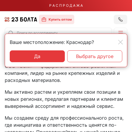
Р А С П Р О Д А Ж А
Купить оптом
Ваше местоположение: Краснодар?
Главная
Вакансии
Вакансии
Да
Выбрать другое
ООО «СЭМ» — федеральная оптово-розничная
компания, лидер на рынке крепежных изделий и
расходных материалов.
Мы активно растем и укрепляем свои позиции в
новых регионах, предлагая партнерам и клиентам
выверенный ассортимент и надежный сервис.
Мы создаем среду для профессионального роста,
где инициатива и ответственность ценятся по-