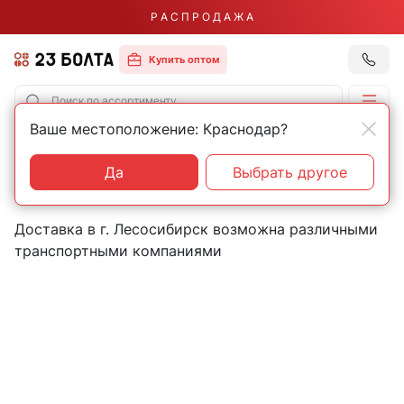
Р А С П Р О Д А Ж А
Купить оптом
Ваше местоположение: Краснодар?
Главная
Контакты
Лесосибирск
Пункты выдачи товаров в
Да
Выбрать другое
городе Лесосибирск
Доставка в г. Лесосибирск возможна различными
транспортными компаниями