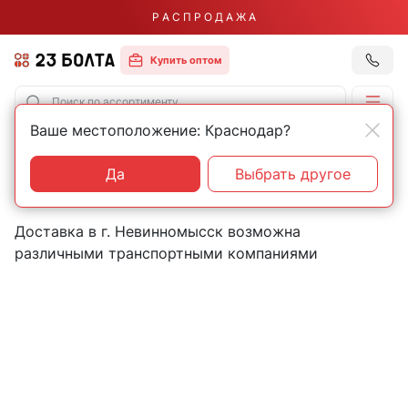
Р А С П Р О Д А Ж А
Купить оптом
Ваше местоположение: Краснодар?
Главная
Контакты
Невинномысск
Пункты выдачи товаров в
Да
Выбрать другое
городе Невинномысск
Доставка в г. Невинномысск возможна
различными транспортными компаниями