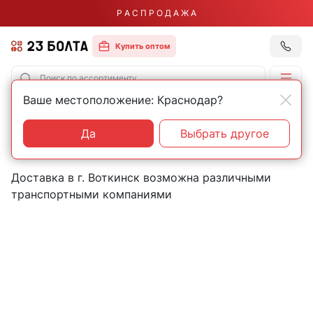
Р А С П Р О Д А Ж А
Купить оптом
Ваше местоположение: Краснодар?
Главная
Контакты
Воткинск
Пункты выдачи товаров в
Да
Выбрать другое
городе Воткинск
Доставка в г. Воткинск возможна различными
транспортными компаниями