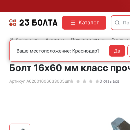
Каталог
Краснодар
Акции
Покупателям
О нас
Ваше местоположение: Краснодар?
Да
Главная
Строительный крепеж
Болты
DIN 931 шестигранные с неполной ре
Болт 16х60 мм класс про
Артикул А02001606033005шт
0 отзывов