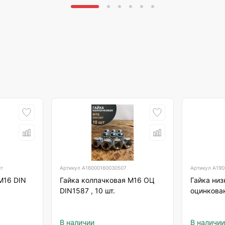
шт
Артикул
А16000160030507
Артикул
А190
М16 DIN
Гайка колпачковая М16 ОЦ
Гайка низ
DIN1587 , 10 шт.
оцинкова
В наличии
В наличии