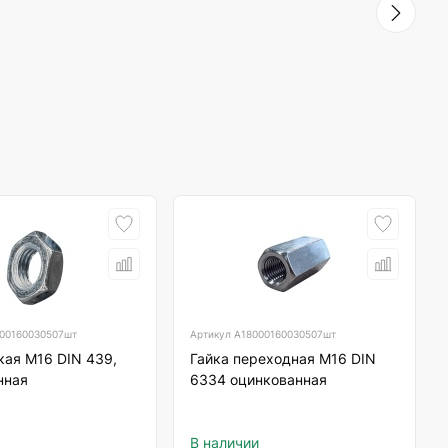
00160030507шт
Артикул
А18000160030507шт
кая М16 DIN 439,
Гайка переходная М16 DIN
нная
6334 оцинкованная
В наличии