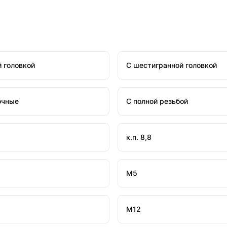
й головкой
С шестигранной головкой
очные
С полной резьбой
к.п. 8,8
М5
М12