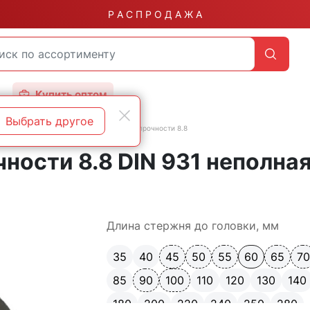
Р А С П Р О Д А Ж А
Купить оптом
Выбрать другое
зьбой
DIN 931 неполная резьба класс прочности 8.8
чности 8.8 DIN 931 неполна
Длина стержня до головки, мм
35
40
45
50
55
60
65
7
85
90
100
110
120
130
140
180
200
220
240
250
280