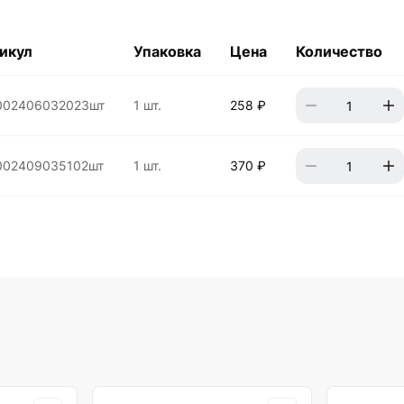
икул
Упаковка
Цена
Количество
002406032023шт
1 шт.
258 ₽
002409035102шт
1 шт.
370 ₽