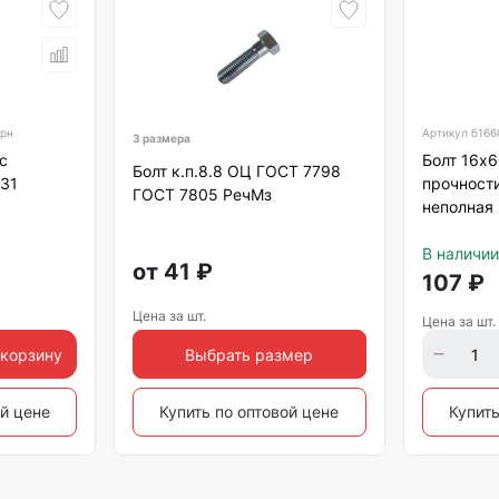
ерн
Артикул
б166
3 размера
с
Болт 16х
Болт к.п.8.8 ОЦ ГОСТ 7798
931
прочности
ГОСТ 7805 РечМз
неполная
В наличии
от
41
₽
107
₽
Цена за шт.
Цена за шт.
 корзину
Выбрать размер
ой цене
Купить по оптовой цене
Купить