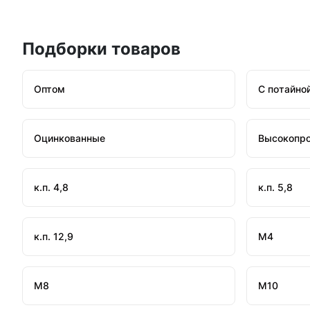
Подборки товаров
Оптом
С потайно
Оцинкованные
Высокопр
к.п. 4,8
к.п. 5,8
к.п. 12,9
М4
М8
М10