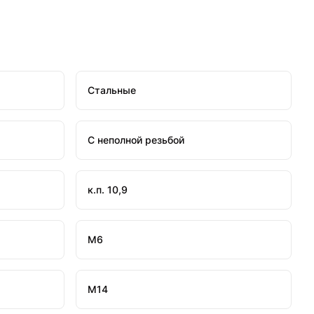
Стальные
С неполной резьбой
к.п. 10,9
М6
М14