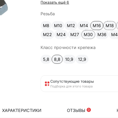
Показать ещё 6
Резьба
М8
М10
М12
М14
М16
М18
М22
М24
М27
М30
М36
М4
Класс прочности крепежа
5,8
8,8
10,9
12,9
Сопутствующие товары
Подборка для этого товара
ХАРАКТЕРИСТИКИ
ОТЗЫВЫ
0