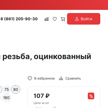
8 (861) 205-90-30
Войти
я резьба, оцинкованный
В избранное
Сравнить
0
75
80
107
₽
160
Цена за шт.