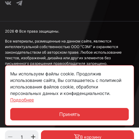
2026 © Все права защищены.
Все материалы, размещенные на данном сайте, являются
интеллектуальной собственностью ООО "СЭМ" и охраняются
законодательством об авторском праве. Любое использование
текстов, изображений, дизайна или других элементов без
письменного разрешения правообладателя запрещено.
Мы используем файлы cookie. Продолжив
Информация, представленная на сайте, носит исключительно
ознакомительный характер и не может рассматриваться как
использование сайта, Вы соглашаетесь с политикой
публичная оферта в соответствии со ст. 437 ГК РФ.
использования файлов cookie, обработки
персональных данных и конфиденциальности.
Подробнее
Политика конфиденциальности
Согласие на обработку данных
Принять
Чат
Пользовательское соглашение
В корзину