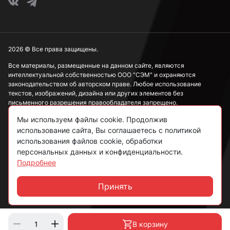
2026 © Все права защищены.
Все материалы, размещенные на данном сайте, являются
интеллектуальной собственностью ООО "СЭМ" и охраняются
законодательством об авторском праве. Любое использование
текстов, изображений, дизайна или других элементов без
письменного разрешения правообладателя запрещено.
Мы используем файлы cookie. Продолжив
Информация, представленная на сайте, носит исключительно
ознакомительный характер и не может рассматриваться как
использование сайта, Вы соглашаетесь с политикой
публичная оферта в соответствии со ст. 437 ГК РФ.
использования файлов cookie, обработки
персональных данных и конфиденциальности.
Подробнее
Политика конфиденциальности
Согласие на обработку данных
Принять
Чат
Пользовательское соглашение
В корзину