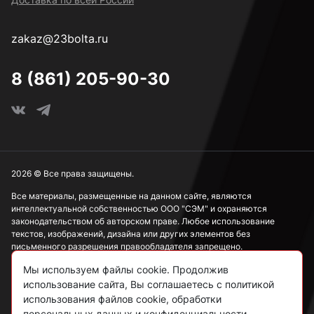
zakaz@23bolta.ru
8 (861) 205-90-30
2026 © Все права защищены.
Все материалы, размещенные на данном сайте, являются
интеллектуальной собственностью ООО "СЭМ" и охраняются
законодательством об авторском праве. Любое использование
текстов, изображений, дизайна или других элементов без
письменного разрешения правообладателя запрещено.
Мы используем файлы cookie. Продолжив
Информация, представленная на сайте, носит исключительно
ознакомительный характер и не может рассматриваться как
использование сайта, Вы соглашаетесь с политикой
публичная оферта в соответствии со ст. 437 ГК РФ.
использования файлов cookie, обработки
персональных данных и конфиденциальности.