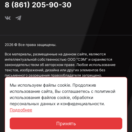
8 (861) 205-90-30
2026 © Все права защищены.
Все материалы, размещенные на данном сайте, являются
интеллектуальной собственностью ООО "СЭМ" и охраняются
законодательством об авторском праве. Любое использование
текстов, изображений, дизайна или других элементов без
письменного разрешения правообладателя запрещено.
Мы используем файлы cookie. Продолжив
Информация, представленная на сайте, носит исключительно
ознакомительный характер и не может рассматриваться как
использование сайта, Вы соглашаетесь с политикой
публичная оферта в соответствии со ст. 437 ГК РФ.
использования файлов cookie, обработки
персональных данных и конфиденциальности.
Подробнее
Политика конфиденциальности
Согласие на обработку данных
Принять
Чат
Пользовательское соглашение